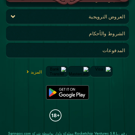
العروض الترويجية
الشروط والأحكام
المدفوعات
المزيد
5gringos.com مملوكة وتُدار بواسطة شركة Rocketship Ventures S.R.L.، رقم