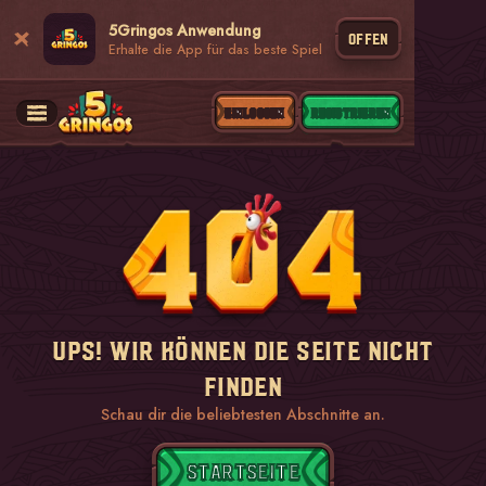
5Gringos Anwendung
OFFEN
Erhalte die App für das beste Spiel
EINLOGGEN
REGISTRIEREN
UPS! WIR KÖNNEN DIE SEITE NICHT
FINDEN
Schau dir die beliebtesten Abschnitte an.
STARTSEITE