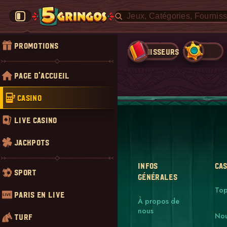
Jeux, Catégories, Fournis
PROMOTIONS
FOURNISSEURS
TOP
PAGE D'ACCUEIL
CASINO
LIVE CASINO
JACKPOTS
INFOS
CAS
SPORT
GÉNÉRALES
To
PARIS EN LIVE
À propos de
nous
No
TURF