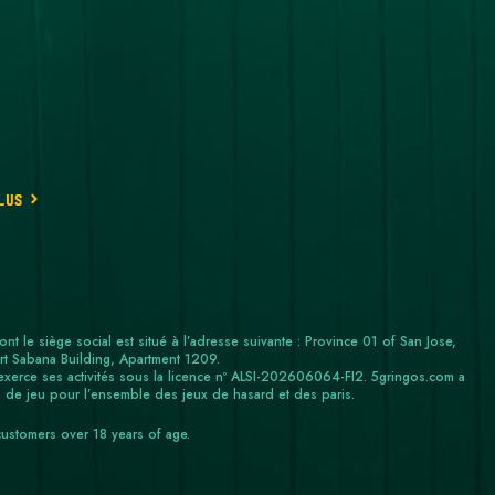
LUS
t le siège social est situé à l’adresse suivante : Province 01 of San Jose,
rt Sabana Building, Apartment 1209.
xerce ses activités sous la licence nº ALSI-202606064-FI2. 5gringos.com a
és de jeu pour l’ensemble des jeux de hasard et des paris.
customers over 18 years of age.