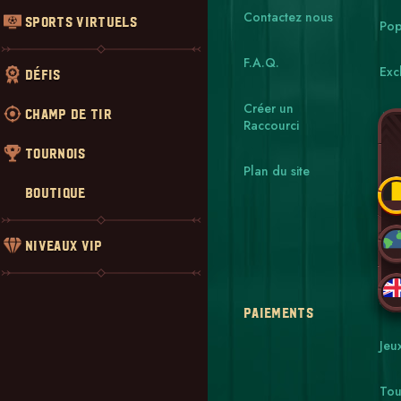
Contactez nous
SPORTS VIRTUELS
Pop
F.A.Q.
Excl
DÉFIS
Créer un
CHAMP DE TIR
Ach
Raccourci
TOURNOIS
Me
Plan du site
BOUTIQUE
Jeu
NIVEAUX VIP
Tou
Mac
PAIEMENTS
Jeu
Tou