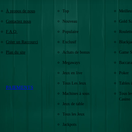
À propos de nous
Top
Meilleu
Contactez nous
Nouveau
Gold S
F.A.Q.
Populaire
Roulett
Créer un Raccourci
Exclusif
Blackja
Plan du site
Achats de bonus
Game 
Megaways
Baccara
Jeux en live
Poker
Tous Les Jeux
Tables 
PAIEMENTS
Machines à sous
Tous le
Casino
Jeux de table
Tous les Jeux
Jackpots