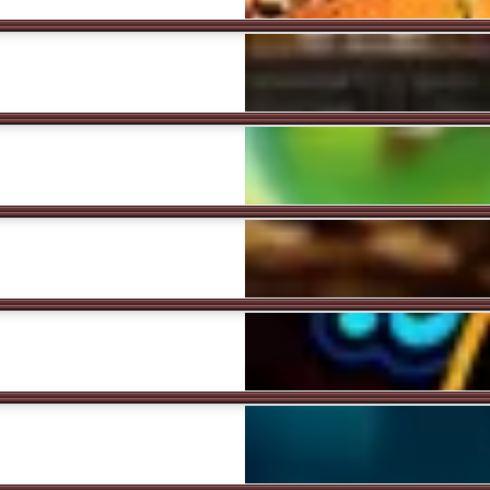
Jouer
Jouer
Jouer
Jouer
Jouer