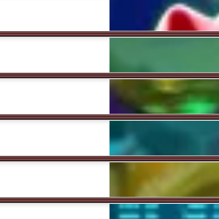
Jouer
Jouer
Jouer
Jouer
Jouer
Jouer