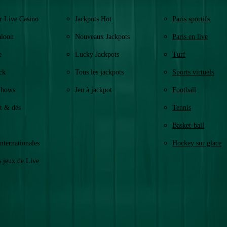
r Live Casino
Jackpots Hot
Paris sportifs
aloon
Nouveaux Jackpots
Paris en live
e
Lucky Jackpots
Turf
ck
Tous les jackpots
Sports virtuels
Shows
Jeu à jackpot
Football
t & dés
Tennis
Basket-ball
internationales
Hockey sur glace
s jeux de Live