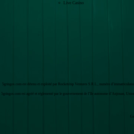
Live Casino
5gringos.com est détenu et exploité par Rocketship Ventures S.R.L., numéro d’immatriculatio
5gringos.com est agréé et réglementé par le gouvernement de l’île autonome d’Anjouan, Union d
Ga