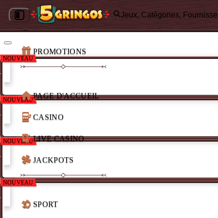
Jeux, Catégories, Fournisse
PROMOTIONS
NOUVEAU
PAGE D'ACCUEIL
NOUVEAU
CASINO
LIVE CASINO
NOUVEAU
JACKPOTS
NOUVEAU
SPORT