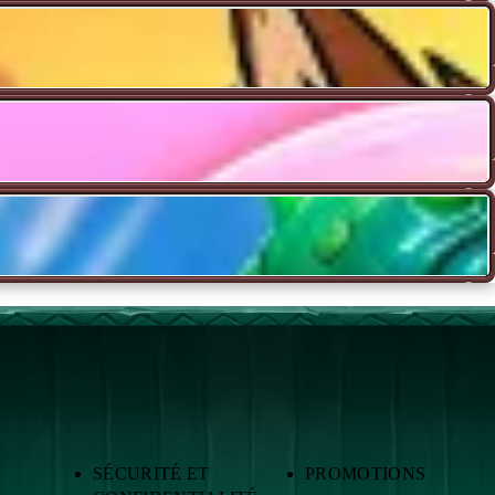
SÉCURITÉ ET
PROMOTIONS