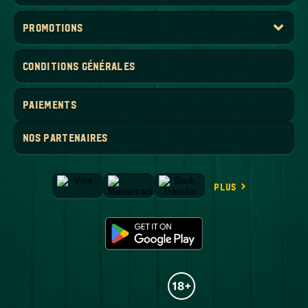
PROMOTIONS
CONDITIONS GÉNÉRALES
PAIEMENTS
NOS PARTENAIRES
PLUS