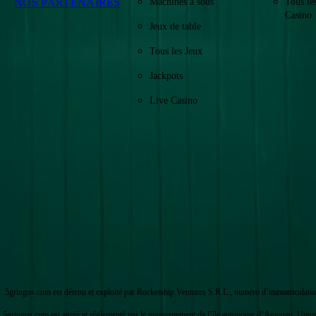
NOS PARTENAIRES
Machines à sous
Tous le
Casino
Jeux de table
Tous les Jeux
Jackpots
Live Casino
5gringos.com est détenu et exploité par Rocketship Ventures S.R.L., numéro d’immatriculatio
5gringos.com est agréé et réglementé par le gouvernement de l’île autonome d’Anjouan, Union d