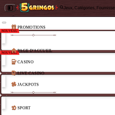
Jeux, Catégories, Fournisse
PROMOTIONS
NOUVEAU
PAGE D'ACCUEIL
NOUVEAU
CASINO
LIVE CASINO
JACKPOTS
SPORT