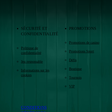
SÉCURITÉ ET
PROMOTIONS
CONFIDENTIALITÉ
Promotions de casino
Politique de
Promotions Sport
confidentialité
Défis
Jeu responsable
Boutique
Informations sur les
cookies
Tournois
VIP
CONDITIONS