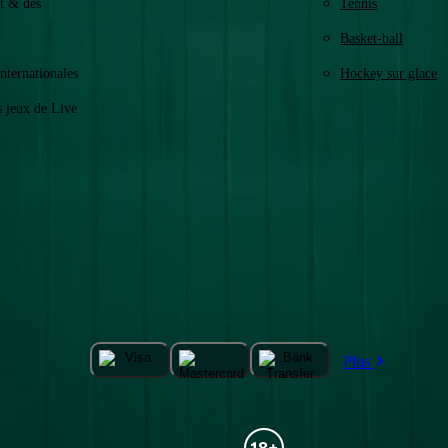
t & dés
Tennis
Basket-ball
internationales
Hockey sur glace
s jeux de Live
Plus