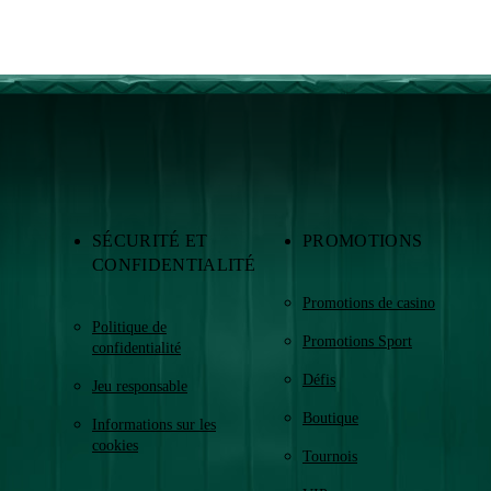
SÉCURITÉ ET
PROMOTIONS
CONFIDENTIALITÉ
Promotions de casino
Politique de
Promotions Sport
confidentialité
Défis
Jeu responsable
Boutique
Informations sur les
cookies
Tournois