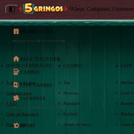
Jeux, Catégories, Fournisse
PROMOTIONS
PAGE D'ACCUEIL
INFOS GÉNÉRALES
CASINO
LIVE
CASINO
À propos de nous
Top
Meilleu
LIVE CASINO
Contactez nous
Nouveau
Gold S
JACKPOTS
F.A.Q.
Populaire
Roulett
Créer un Raccourci
Exclusif
Blackja
Plan du site
Achats de bonus
Game 
SPORT