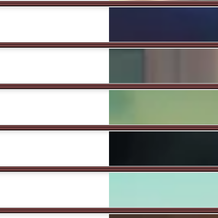
Jouer
Jouer
Jouer
Jouer
Jouer