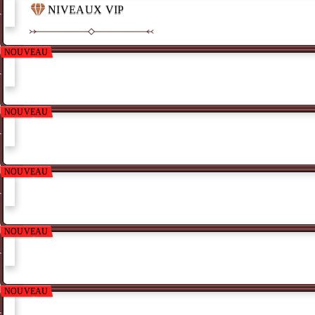
NIVEAUX VIP
NOUVEAU
NOUVEAU
NOUVEAU
NOUVEAU
NOUVEAU