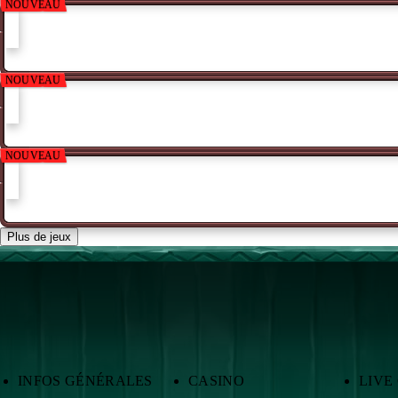
NOUVEAU
NOUVEAU
NOUVEAU
Plus de jeux
INFOS GÉNÉRALES
CASINO
LIVE