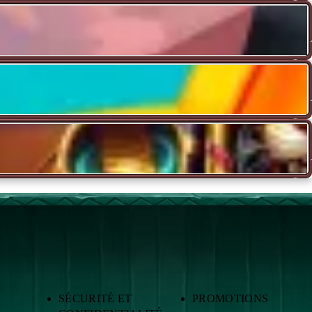
SÉCURITÉ ET
PROMOTIONS