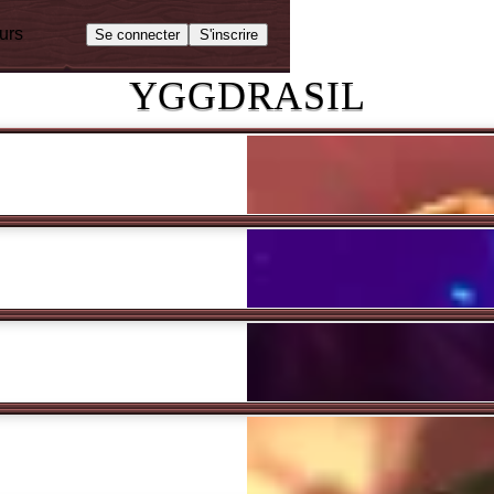
urs
Se connecter
S'inscrire
YGGDRASIL
Jouer
Jouer
Jouer
Jouer