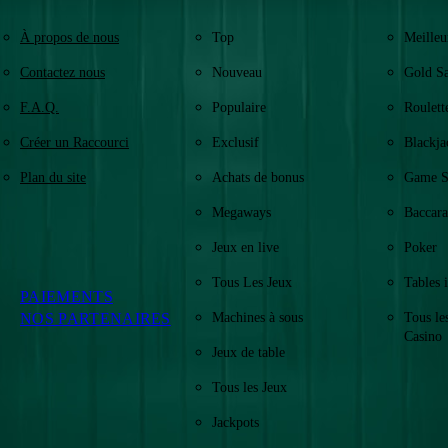
À propos de nous
Top
Meilleu
Contactez nous
Nouveau
Gold S
F.A.Q.
Populaire
Roulett
Créer un Raccourci
Exclusif
Blackja
Plan du site
Achats de bonus
Game 
Megaways
Baccara
Jeux en live
Poker
Tous Les Jeux
Tables 
PAIEMENTS
NOS PARTENAIRES
Machines à sous
Tous le
Casino
Jeux de table
Tous les Jeux
Jackpots