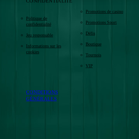
CONFIDENTIALITÉ
Promotions de casino
Politique de
Promotions Sport
confidentialité
Défis
Jeu responsable
Boutique
Informations sur les
cookies
Tournois
VIP
CONDITIONS
GÉNÉRALES