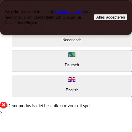
Hallo!
We gebruiken cookies, bekijk
Cookie-melding
voor
Voor jouw land ondersteunen we ook deze talen
meer info Je kan deze instellingen wijzigen in
Alles accepteren
Dit is slechts een demo!
Klik hier
om met echt geld te spelen.
Cookie-instellingen
5Gringos – Online casino dat jouw spelervaring
naar grote hoogten zal brengen
Toernooien
Nederlands
Duik in een Mexicaans avontuur zodra je de deuren opent van
5Gringos, een top online casino dat zijn stempel drukt op de
iGaming wereld! De warme en uitnodigende lay-out van de casino
site is zeker iets om naar uit te kijken, maar dat is nog lang niet alles
wat dit huis vol plezier te bieden heeft. Boordevol spannende
Deutsch
functies, heeft 5Gringos casino ervoor gezorgd dat er spelelementen
Winkel
zijn toegevoegd waarmee je een spel in een spel speelt en op
verschillende manieren kunt doorgroeien. Dankzij het
aantrekkelijke ontwerp navigeer je moeiteloos door onze site en
ontdek je in een oogwenk je favoriete spel. Naast het brede aanbod
English
aan games geniet je ook van belonende promoties. Ontdek waarom
Uitdaginge
5Gringos hét online casino voor jou is!
Demomodus is niet beschikbaar voor dit spel
×