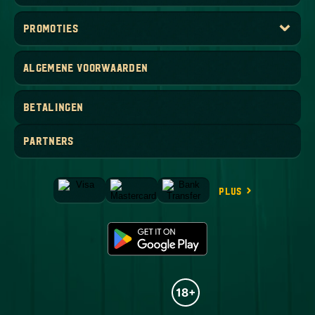
PROMOTIES
ALGEMENE VOORWAARDEN
BETALINGEN
PARTNERS
PLUS