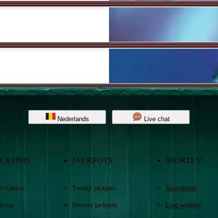
Speel
Speel
Nederlands
Live chat
 CASINO
JACKPOTS
SPORTEN
e Casino
Trendy jackpots
Sportsbook
aloon
Nieuwe jackpots
Live wedden