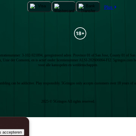
Plus
stratienummer: 3-102-921894, geregistreerd adres: Province 01 of San Jose, County 01 of San
n, Unie der Comoren, en is actief onder licentienummer ALSI-202606064-FI2. 5gringos.com heeft
voor alle kansspelen en weddenschappen.
mbling can be addictive. Play responsibly. 5Gringos only accepts customers over 18 years of a
2025 © 5Gringos All rights reserved.
s accepteren