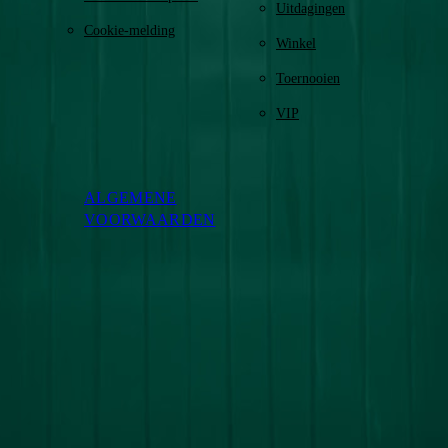
Uitdagingen
Cookie-melding
Winkel
Toernooien
VIP
ALGEMENE
VOORWAARDEN