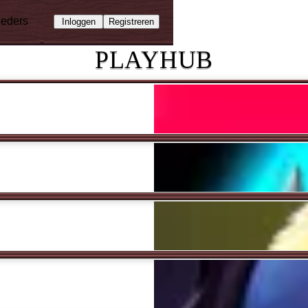
ieders
Inloggen
Registreren
PLAYHUB
Speel
Speel
Speel
Speel