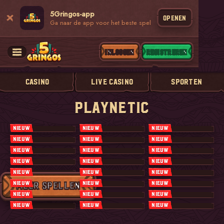
5Gringos-app
OPENEN
Ga naar de app voor het beste spel
INLOGGEN
REGISTREREN
CASINO
LIVE CASINO
SPORTEN
PLAYNETIC
NIEUW
NIEUW
NIEUW
NIEUW
NIEUW
NIEUW
NIEUW
NIEUW
NIEUW
NIEUW
NIEUW
NIEUW
NIEUW
NIEUW
NIEUW
NIEUW
NIEUW
NIEUW
MEER SPELLEN
NIEUW
NIEUW
NIEUW
NIEUW
NIEUW
NIEUW