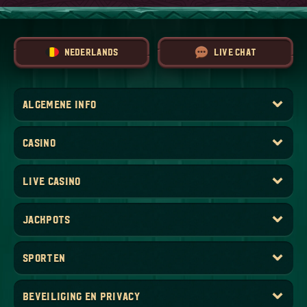
NEDERLANDS
LIVE CHAT
ALGEMENE INFO
CASINO
LIVE CASINO
JACKPOTS
SPORTEN
BEVEILIGING EN PRIVACY