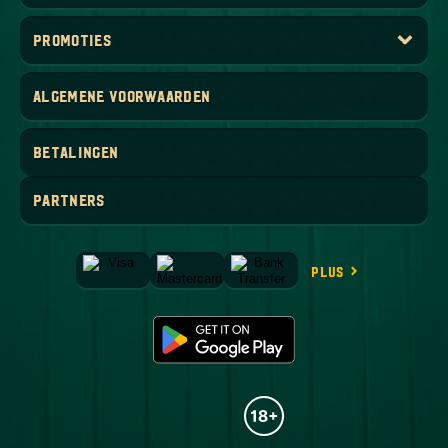
PROMOTIES
ALGEMENE VOORWAARDEN
BETALINGEN
PARTNERS
PLUS