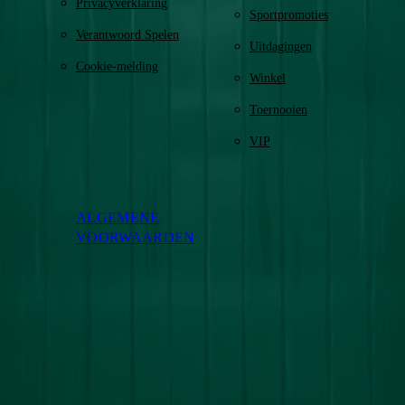
Privacyverklaring
Sportpromoties
Verantwoord Spelen
Uitdagingen
Cookie-melding
Winkel
Toernooien
VIP
ALGEMENE
VOORWAARDEN