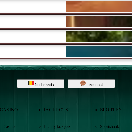
Speel
Speel
Speel
Speel
Nederlands
Live chat
 CASINO
JACKPOTS
SPORTEN
e Casino
Trendy jackpots
Sportsbook