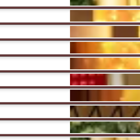
Speel
Speel
Speel
Speel
Speel
Speel
Speel
Speel