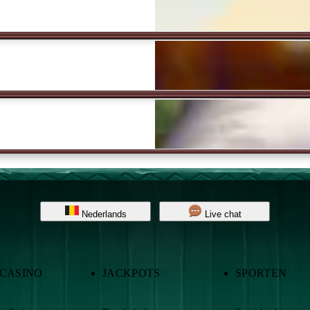
Speel
Speel
Nederlands
Live chat
 CASINO
JACKPOTS
SPORTEN