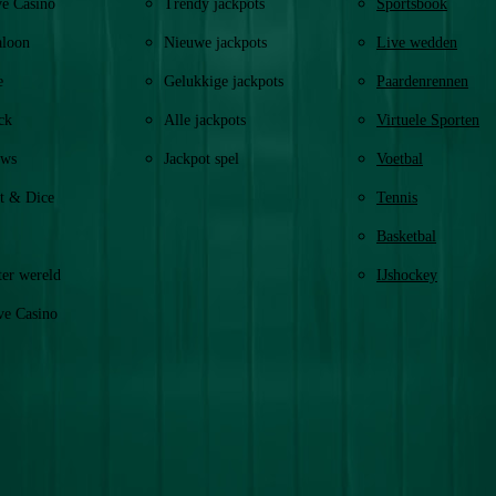
e Casino
Trendy jackpots
Sportsbook
aloon
Nieuwe jackpots
Live wedden
e
Gelukkige jackpots
Paardenrennen
ck
Alle jackpots
Virtuele Sporten
ows
Jackpot spel
Voetbal
t & Dice
Tennis
Basketbal
ter wereld
IJshockey
ve Casino