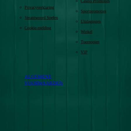
Casino Promoties
Privacyverklaring
Sportpromoties
Verantwoord Spelen
Uitdagingen
Cookie-melding
Winkel
Toernooien
VIP
ALGEMENE
VOORWAARDEN