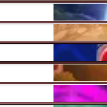
Speel
Speel
Speel
Speel
Speel