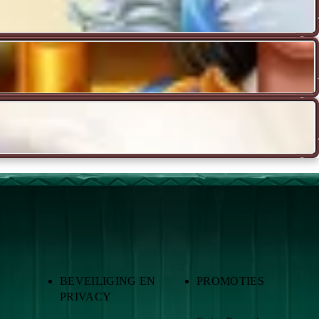
BEVEILIGING EN
PROMOTIES
PRIVACY