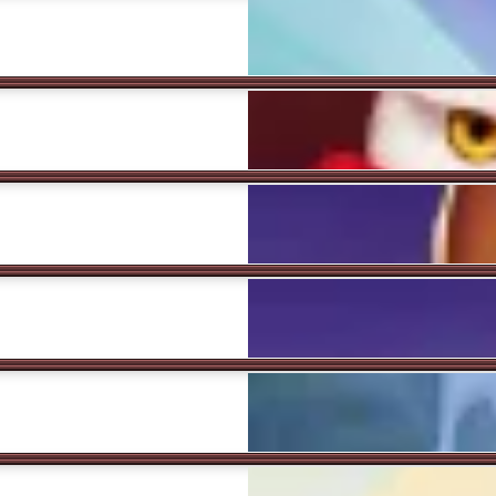
Speel
Speel
Speel
Speel
Speel
Speel