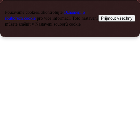
Používáme cookies, zkontrolujte
Oznámení o
souborech cookie
pro více informací. Toto nastavení
Přijmout všechny
Toto je jen ukázka!
Klikněte zde
hrát se skutečnými prostředky.
můžete změnit v
Nastavení souborů cookie
5Gringos - Online casino, které pozvedne váš herní
zážitek
Turnaje
Ponořte se do mexického dobrodružství, když otevřete dveře
5Gringos, špičkového online casina, které vstoupilo na iGaming
scénu! Vřelé a přívětivé uspořádání stránek casina je jistě něčím, na
co se vyplatí upozornit, ale to zdaleka není to, co tento dům zábavy
ve skutečnosti nabízí. 5Gringos casino, které je nabité poutavými
funkcemi, se postaralo o to, aby zahrnovalo herní prvky, které vám
Obchod
umožní hrát hru ve hře a postupovat různými způsoby. Díky
poutavému vzhledu bude procházení našich stránek hračkou, stejně
jako objevování vašich oblíbených titulů. Kromě široké nabídky her
si užijte i odměňující promoakce a zjistěte, proč je právě 5Gringos
online casino pro vás!
Výzvy