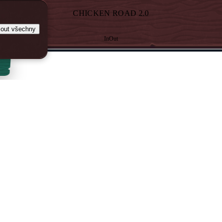
CHICKEN ROAD 2.0
mout všechny
InOut
pozvedne váš herní zážitek
yž otevřete dveře 5Gringos, špičkového online casina, které vstoupilo
 stránek casina je jistě něčím, na co se vyplatí upozornit, ale to zdale
ízí. 5Gringos casino, které je nabité poutavými funkcemi, se postaralo 
možní hrát hru ve hře a postupovat různými způsoby. Díky poutavému v
tejně jako objevování vašich oblíbených titulů. Kromě široké nabídky h
proč je právě 5Gringos online casino pro vás!