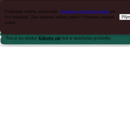
Používáme cookies, zkontrolujte
Oznámení o souborech cookie
pro
více informací. Toto nastavení můžete změnit v
Nastavení souborů
Přij
cookie
5Gringos - Online casino, které 
Toto je jen ukázka!
Klikněte zde
hrát se skutečnými prostředky.
Ponořte se do mexického dobrodružství, kd
iGaming scénu! Vřelé a přívětivé uspořádání
to, co tento dům zábavy ve skutečnosti nab
aby zahrnovalo herní prvky, které vám u
bude procházení našich stránek hračkou, s
užijte i odměňující promoakce a zjistěte, 