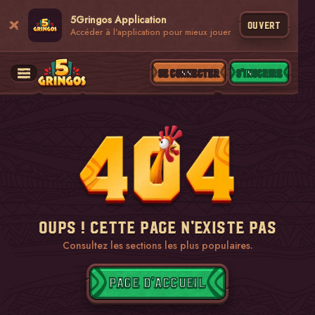
5Gringos Application
OUVERT
Accéder à l'application pour mieux jouer
SE CONNECTER
S'INSCRIRE
OUPS ! CETTE PAGE N'EXISTE PAS
Consultez les sections les plus populaires.
PAGE D'ACCUEIL