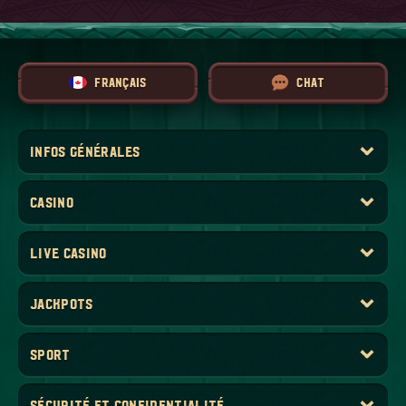
FRANÇAIS
CHAT
INFOS GÉNÉRALES
CASINO
LIVE CASINO
JACKPOTS
SPORT
SÉCURITÉ ET CONFIDENTIALITÉ