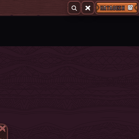
ΚΑΤΆΘΕΣΗ
ου
που
ρος
νει τα
τε με
λη,