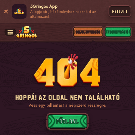
5Gringos App
NYITOTT
A legjobb játékélményhez használd az
alkalmazást.
BEJELENTKEZÉS
REGISZTRÁCIÓ
HOPPÁ! AZ OLDAL NEM TALÁLHATÓ
Vess egy pillantást a népszerű részlegre.
FŐOLDAL