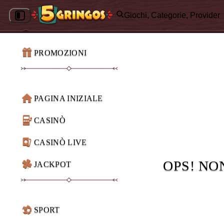
Giochi, Categorie, Provider
PROMOZIONI
PAGINA INIZIALE
CASINÒ
CASINÒ LIVE
OPS! NO
JACKPOT
SPORT