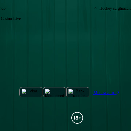
ndo
Hockey su ghiacci
l Casinò Live
Mostra altro