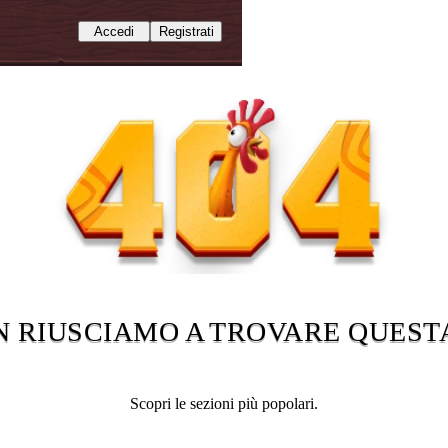
Accedi
Registrati
N RIUSCIAMO A TROVARE QUEST
Scopri le sezioni più popolari.