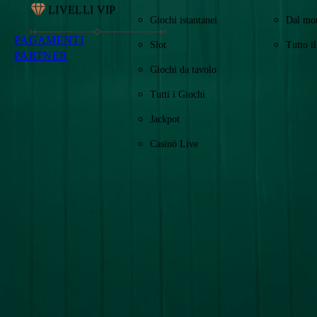
LIVELLI VIP
Giochi istantanei
Dal mo
PAGAMENTI
Slot
Tutto i
PARTNER
Giochi da tavolo
Tutti i Giochi
Jackpot
Casinò Live