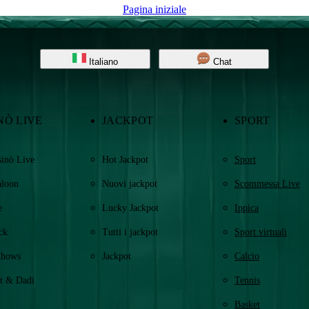
Pagina iniziale
Italiano
Chat
NÒ LIVE
JACKPOT
SPORT
inò Live
Hot Jackpot
Sport
aloon
Nuovi jackpot
Scommessa Live
e
Lucky Jackpot
Ippica
ck
Tutti i jackpot
Sport virtuali
Shows
Jackpot
Calcio
t & Dadi
Tennis
Basket