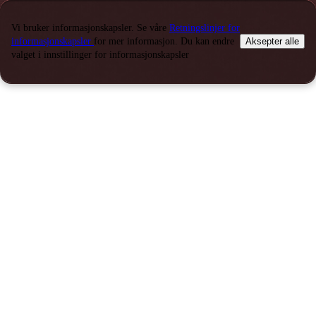
Vi bruker informasjonskapsler. Se våre
Retningslinjer for
informasjonskapsler
for mer informasjon. Du kan endre
Aksepter alle
Dette er bare en demo!
Klikk her
for å spille for ekte penger.
valget i
innstillinger for informasjonskapsler
5Gringos – Online casino som vil heve
spillopplevelsen din
Turneringe
Fordyp deg i et meksikansk eventyr når du åpner dørene til
5Gringos, et topp online casino for å sette foten på iGaming scenen!
Den varme og innbydende utformingen av casinosiden er absolutt
noe å se etter, men det er langt fra hva dette morohuset faktisk har å
tilby. Fullpakket med engasjerende funksjoner, har 5Gringos Casino
sørget for å inkludere gamification egenskaper som lar deg spille et
Butikk
spill i et spill og utvikle deg på forskjellige måter. Takket være det
overbevisende designet vil det være en lek å surfe gjennom siden
vår, i tillegg til å oppdage favoritt tittelen din. Bortsett fra det store
utvalget av spill, nyt givende kampanjer, og se hvorfor akkurat
5Gringos er online casinoet for deg!
Utfordring
T