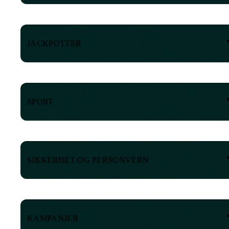
JACKPOTTER
SPORT
SIKKERHET OG PERSONVERN
KAMPANJER