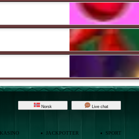
Spill
Spill
Spill
Norsk
Live chat
 KASINO
JACKPOTTER
SPORT