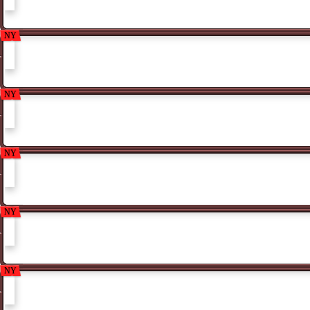
NY
NY
NY
NY
NY