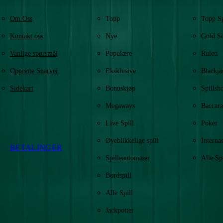
Om Oss
Topp
Topp Sp
Kontakt oss
Nye
Gold S
Vanlige spørsmål
Populære
Rulett
Opprette Snarvei
Eksklusive
Blackja
Sidekart
Bonuskjøp
Spillsh
Megaways
Baccara
Live Spill
Poker
Øyeblikkelige spill
Interna
BETALINGER
Spilleautomater
Alle Spi
Bordspill
Alle Spill
Jackpotter