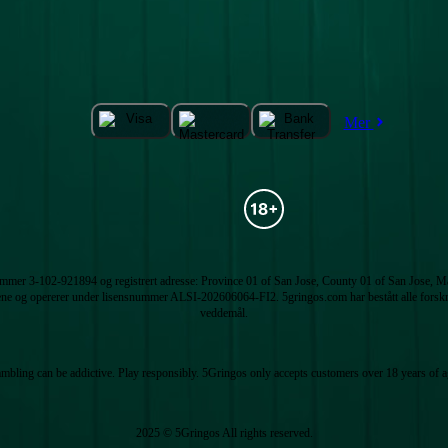
Mer
ummer 3-102-921894 og registrert adresse: Province 01 of San Jose, County 01 of San Jose, 
 og opererer under lisensnummer ALSI-202606064-FI2. 5gringos.com har bestått alle forskriftsme
veddemål.
mbling can be addictive. Play responsibly. 5Gringos only accepts customers over 18 years of a
2025 © 5Gringos All rights reserved.