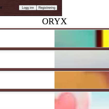
er
Logg inn
Registrering
ORYX
Spill
Spill
Spill
Spill