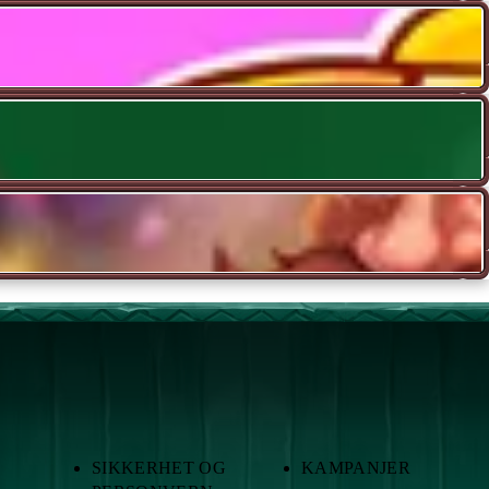
SIKKERHET OG
KAMPANJER