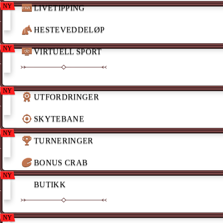
NY
LIVETIPPING
HESTEVEDDELØP
NY
VIRTUELL SPORT
NY
UTFORDRINGER
SKYTEBANE
NY
TURNERINGER
BONUS CRAB
NY
BUTIKK
NY