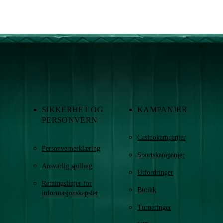
SIKKERHET OG
KAMPANJER
PERSONVERN
Casinokampanjer
Personvernerklæring
Sportskampanjer
Ansvarlig spilling
Utfordringer
Retningslinjer for
Butikk
informasjonskapsler
Turneringer