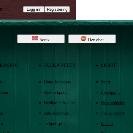
er
Logg inn
Registrering
Norsk
Live chat
 KASINO
JACKPOTTER
SPORT
ill
Hotte Jackpotter
Sport
aloon
Nye Jackpotter
Livetipping
Heldige Jackpotter
Hesteveddeløp
ck
Alle Jackpotter
Virtuell Sport
ow
Jackpottspill
Fotball