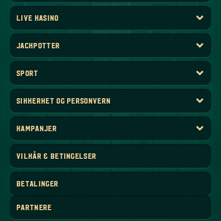
LIVE KASINO
JACKPOTTER
SPORT
SIKKERHET OG PERSONVERN
KAMPANJER
VILKÅR & BETINGELSER
BETALINGER
PARTNERE