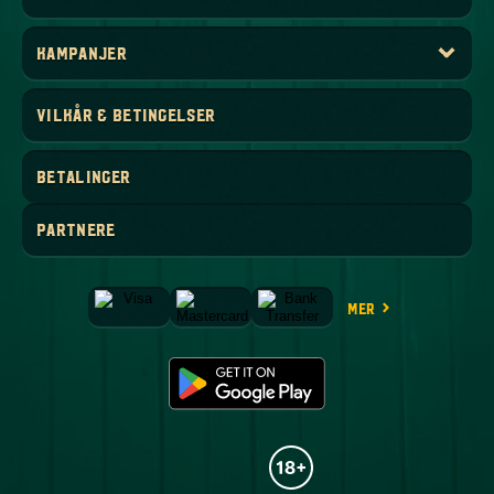
KAMPANJER
VILKÅR & BETINGELSER
BETALINGER
PARTNERE
MER