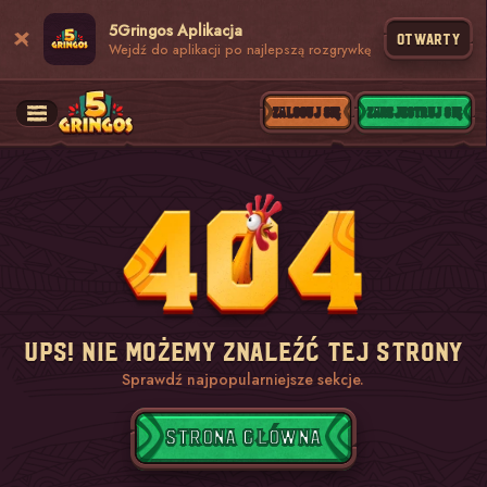
5Gringos Aplikacja
OTWARTY
Wejdź do aplikacji po najlepszą rozgrywkę
ZALOGUJ SIĘ
ZAREJESTRUJ SIĘ
UPS! NIE MOŻEMY ZNALEŹĆ TEJ STRONY
Sprawdź najpopularniejsze sekcje.
STRONA GŁÓWNA