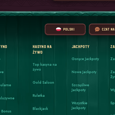
POLSKI
CZAT NA
SYNO
KASYNO NA
JACKPOTY
ZA
ŻYWO
p
Gorące Jackpoty
Za
Top kasyna na
żywo
we
Nowe Jackpoty
Za
Ży
Gold Saloon
ularne
Szczęśliwe
Jackpoty
Wy
Ruletka
kluzywne
Wszystkie
Sp
Jackpoty
Blackjack
 Bonus