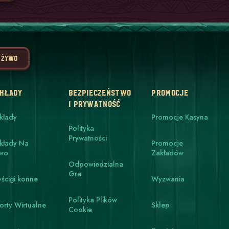
 ŻYWO
KŁADY
BEZPIECZEŃSTWO
PROMOCJE
I PRYWATNOŚĆ
kłady
Promocje Kasyna
Polityka
Prywatności
kłady Na
Promocje
wo
Zakładów
Odpowiedzialna
Gra
ścigi konne
Wyzwania
Polityka Plików
orty Wirtualne
Sklep
Cookie