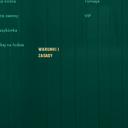
łka nożna
Turnieje
nis ziemny
VIP
szykówka
kej na lodzie
WARUNKI I
ZASADY