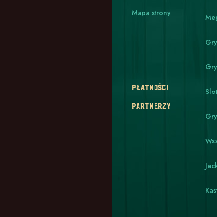
Mapa strony
Me
Gry
Gry
PŁATNOŚCI
Slo
PARTNERZY
Gry
Wsz
Jac
Kas