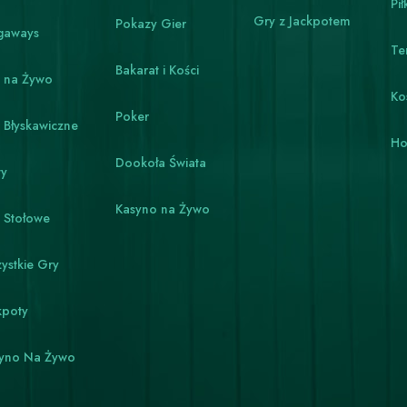
Pi
Gry z Jackpotem
Pokazy Gier
gaways
Te
Bakarat i Kości
 na Żywo
Ko
Poker
 Błyskawiczne
Ho
Dookoła Świata
ty
Kasyno na Żywo
 Stołowe
ystkie Gry
kpoty
yno Na Żywo