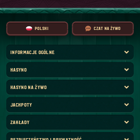
POLSKI
CZAT NA ŻYWO
INFORMACJE OGÓLNE
KASYNO
KASYNO NA ŻYWO
JACKPOTY
ZAKŁADY
BEZPIECZEŃSTWO I PRYWATNOŚĆ