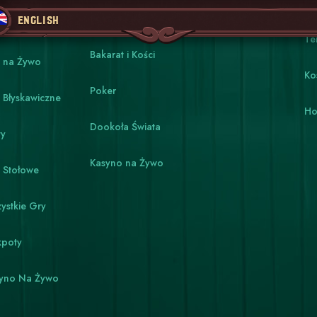
Pi
Gry z Jackpotem
Pokazy Gier
ENGLISH
gaways
Te
Bakarat i Kości
 na Żywo
Ko
Poker
 Błyskawiczne
Ho
Dookoła Świata
ty
Kasyno na Żywo
 Stołowe
ystkie Gry
kpoty
yno Na Żywo