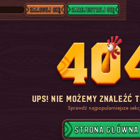
ZALOGUJ SIĘ
ZAREJESTRUJ SIĘ
UPS! NIE MOŻEMY ZNALEŹĆ 
Sprawdź najpopularniejsze sekc
STRONA GŁÓWNA