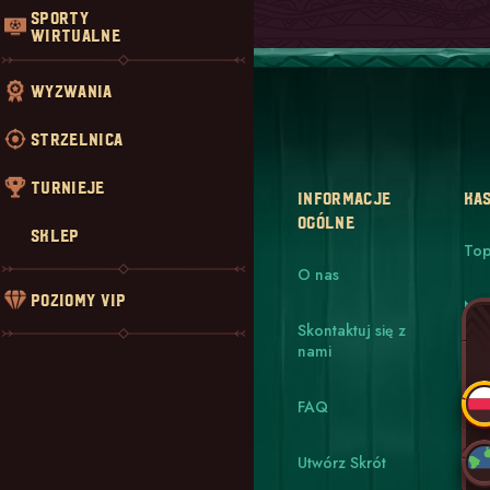
SPORTY
WIRTUALNE
WYZWANIA
STRZELNICA
TURNIEJE
INFORMACJE
KA
OGÓLNE
SKLEP
To
O nas
POZIOMY VIP
No
Skontaktuj się z
nami
Pop
FAQ
Eks
Utwórz Skrót
Kup