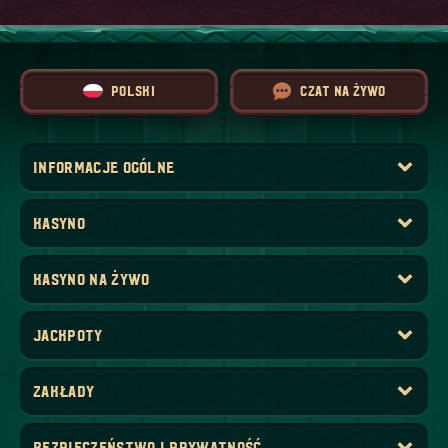
POLSKI
CZAT NA ŻYWO
INFORMACJE OGÓLNE
KASYNO
KASYNO NA ŻYWO
JACKPOTY
ZAKŁADY
BEZPIECZEŃSTWO I PRYWATNOŚĆ