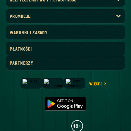
PROMOCJE
WARUNKI I ZASADY
PŁATNOŚCI
PARTNERZY
WIĘCEJ