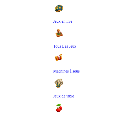
Jeux en live
Tous Les Jeux
Machines à sous
Jeux de table