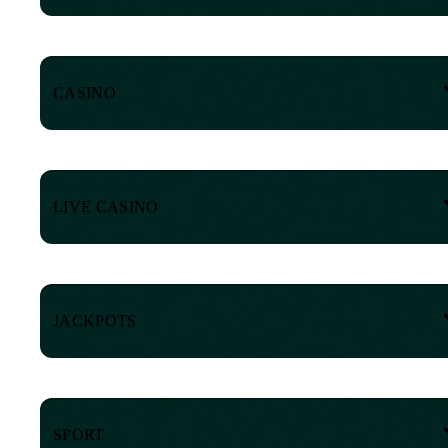
CASINO
LIVE CASINO
JACKPOTS
SPORT