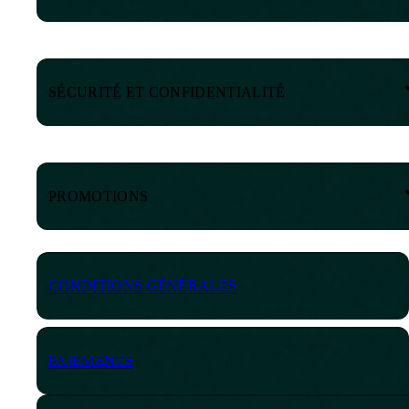
SÉCURITÉ ET CONFIDENTIALITÉ
PROMOTIONS
CONDITIONS GÉNÉRALES
PAIEMENTS