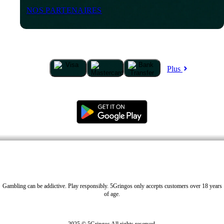
NOS PARTENAIRES
Plus
Gambling can be addictive. Play responsibly. 5Gringos only accepts customers over 18 years
of age.
2025 © 5Gringos All rights reserved.