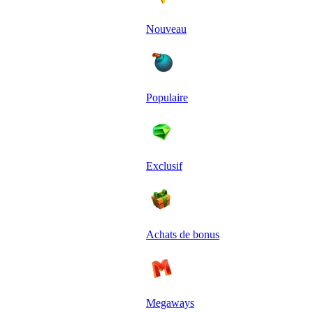
Nouveau
Populaire
Exclusif
Achats de bonus
Megaways