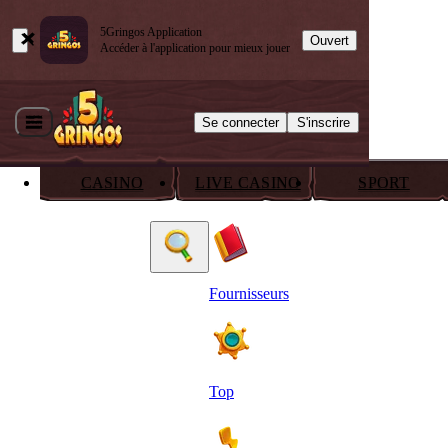
5Gringos Application
Ouvert
Accéder à l'application pour mieux jouer
Se connecter
S'inscrire
CASINO
LIVE CASINO
SPORT
Fournisseurs
Top