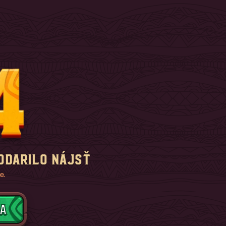
ODARILO NÁJSŤ
e.
A