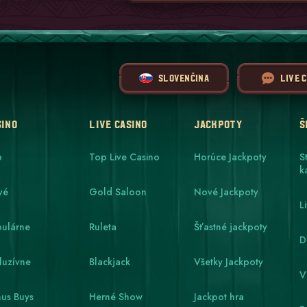
SLOVENČINA
LIVE 
SINO
LIVE CASINO
JACKPOTY
Š
p
Top Live Casino
Horúce Jackpoty
S
k
vé
Gold Saloon
Nové Jackpoty
L
ulárne
Ruleta
Šťastné jackpoty
D
luzívne
Blackjack
Všetky Jackpoty
V
us Buys
Herné Show
Jackpot hra