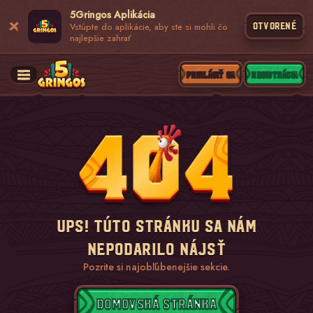
5Gringos Aplikácia
OTVORENÉ
Vstúpte do aplikácie, aby ste si mohli čo
najlepšie zahrať
PRIHLÁSIŤ SA
REGISTRÁCIA
UPS! TÚTO STRÁNKU SA NÁM
NEPODARILO NÁJSŤ
Pozrite si najobľúbenejšie sekcie.
DOMOVSKÁ STRÁNKA