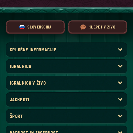
SLOVENŠČINA
KLEPET V ŽIVO
SPLOŠNE INFORMACIJE
IGRALNICA
IGRALNICA V ŽIVO
JACKPOTI
ŠPORT
VARNOST IN ZASEBNOST