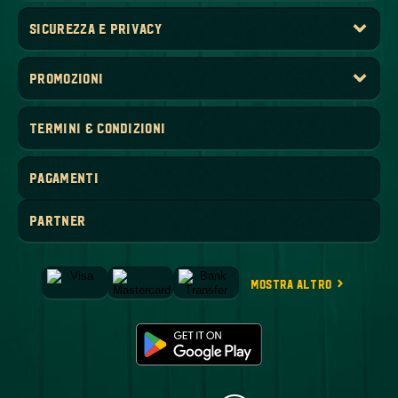
SICUREZZA E PRIVACY
PROMOZIONI
TERMINI & CONDIZIONI
PAGAMENTI
PARTNER
MOSTRA ALTRO