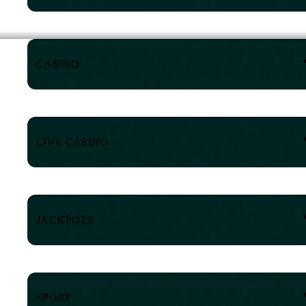
CASINO
LIVE CASINO
JACKPOTS
SPORT