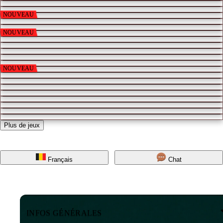
NOUVEAU
NOUVEAU
NOUVEAU
Plus de jeux
Français
Chat
INFOS GÉNÉRALES