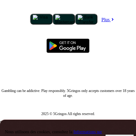
Plus
Gambling can be addictive. Play responsibly. 5Gringos only accepts customers over 18 years
of age.
2025 © 5Gringos All rights reserved.
Salut!
Nous utilisons des cookies, consultez la
Informations sur