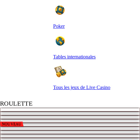
Poker
Tables internationales
Tous les jeux de Live Casino
ROULETTE
NOUVEAU