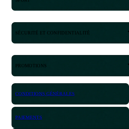
SÉCURITÉ ET CONFIDENTIALITÉ
PROMOTIONS
CONDITIONS GÉNÉRALES
PAIEMENTS