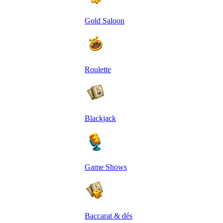
Gold Saloon
Roulette
Blackjack
Game Shows
Baccarat & dés