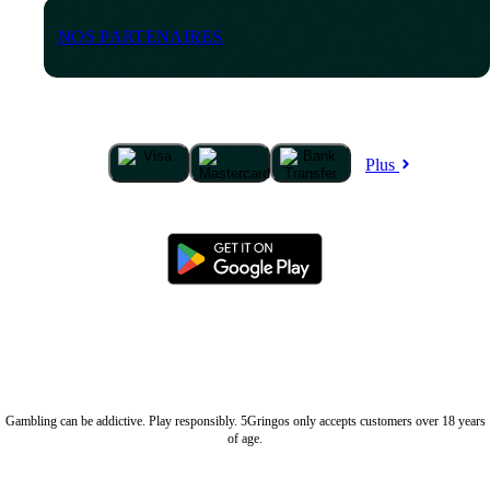
NOS PARTENAIRES
Plus
Gambling can be addictive. Play responsibly. 5Gringos only accepts customers over 18 years
of age.