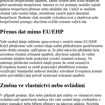
pokročilá bezpečnostní opatření, žádný systém není zcela bezpečný
před narušením bezpečnosti. Internet ze své podstaty nemůže zajistit
úplnou bezpečnost přenosu nebo ukládání dat. I když se snažíme
chránit vaše osobní údaje, nemůžeme zaručit jejich absolutní
bezpečnost. Budeme však neustále vyhodnocovat a zlepšovat naše
bezpečnostní postupy, abychom zvýšili ochranu vašich dat.
Přenos dat mimo EU/EHP
Vaše osobní údaje můžeme zpracovávat v zemích mimo EU/EHP.
Když předáváme vaše osobní údaje našim přidruženým společnostem
nebo třetím stranám, ujišťujeme se, že před takovým předáním byla
zavedena vhodná ochranná opatření, abychom zajistili, že vašim
osobním údajům bude poskytnut vysoký standard ochrany. To
zahrnuje předávání osobních údajů pouze do zemí uznaných
Evropskou komisí za země poskytující přiměřenou ochranu,
využívající Standardní smluvní doložky schválené Evropskou komisí
nebo provádějící jiná právně uznávaná ochranná opatření.
Změna ve vlastnictví nebo ovládání
V případě prodeje, fúze nebo jakékoli jiné změny ve vlastnictví nebo
ovládání naší společnosti mohou být vaše osobní údaje zveřejněny v
rámci transakce nebo během přípravy na takovou událost. Novému