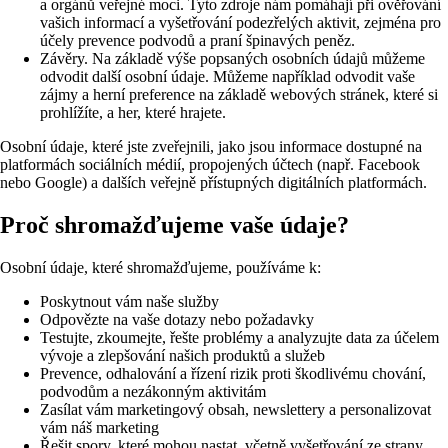
a orgánů veřejné moci. Tyto zdroje nám pomáhají při ověřování
vašich informací a vyšetřování podezřelých aktivit, zejména pro
účely prevence podvodů a praní špinavých peněz.
Závěry. Na základě výše popsaných osobních údajů můžeme
odvodit další osobní údaje. Můžeme například odvodit vaše
zájmy a herní preference na základě webových stránek, které si
prohlížíte, a her, které hrajete.
Osobní údaje, které jste zveřejnili, jako jsou informace dostupné na
platformách sociálních médií, propojených účtech (např. Facebook
nebo Google) a dalších veřejně přístupných digitálních platformách.
Proč shromažďujeme vaše údaje?
Osobní údaje, které shromažďujeme, používáme k:
Poskytnout vám naše služby
Odpovězte na vaše dotazy nebo požadavky
Testujte, zkoumejte, řešte problémy a analyzujte data za účelem
vývoje a zlepšování našich produktů a služeb
Prevence, odhalování a řízení rizik proti škodlivému chování,
podvodům a nezákonným aktivitám
Zasílat vám marketingový obsah, newslettery a personalizovat
vám náš marketing
Řešit spory, které mohou nastat, včetně vyšetřování ze strany