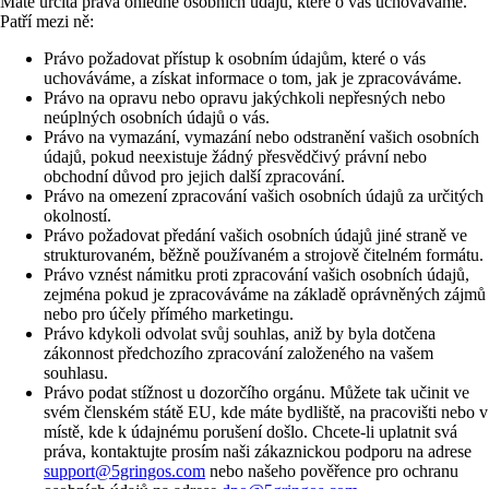
Máte určitá práva ohledně osobních údajů, které o vás uchováváme.
Patří mezi ně:
Právo požadovat přístup k osobním údajům, které o vás
uchováváme, a získat informace o tom, jak je zpracováváme.
Právo na opravu nebo opravu jakýchkoli nepřesných nebo
neúplných osobních údajů o vás.
Právo na vymazání, vymazání nebo odstranění vašich osobních
údajů, pokud neexistuje žádný přesvědčivý právní nebo
obchodní důvod pro jejich další zpracování.
Právo na omezení zpracování vašich osobních údajů za určitých
okolností.
Právo požadovat předání vašich osobních údajů jiné straně ve
strukturovaném, běžně používaném a strojově čitelném formátu.
Právo vznést námitku proti zpracování vašich osobních údajů,
zejména pokud je zpracováváme na základě oprávněných zájmů
nebo pro účely přímého marketingu.
Právo kdykoli odvolat svůj souhlas, aniž by byla dotčena
zákonnost předchozího zpracování založeného na vašem
souhlasu.
Právo podat stížnost u dozorčího orgánu. Můžete tak učinit ve
svém členském státě EU, kde máte bydliště, na pracovišti nebo v
místě, kde k údajnému porušení došlo. Chcete-li uplatnit svá
práva, kontaktujte prosím naši zákaznickou podporu na adrese
support@5gringos.com
nebo našeho pověřence pro ochranu