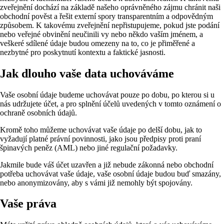
zveřejnění dochází na základě našeho oprávněného zájmu chránit naši
obchodní pověst a řešit externí spory transparentním a odpovědným
způsobem. K takovému zveřejnění nepřistupujeme, pokud jste podání
nebo veřejné obvinění neučinili vy nebo někdo vaším jménem, a
veškeré sdílené údaje budou omezeny na to, co je přiměřené a
nezbytné pro poskytnutí kontextu a faktické jasnosti.
Jak dlouho vaše data uchováváme
Vaše osobní údaje budeme uchovávat pouze po dobu, po kterou si u
nás udržujete účet, a pro splnění účelů uvedených v tomto oznámení o
ochraně osobních údajů.
Kromě toho můžeme uchovávat vaše údaje po delší dobu, jak to
vyžadují platné právní povinnosti, jako jsou předpisy proti praní
špinavých peněz (AML) nebo jiné regulační požadavky.
Jakmile bude váš účet uzavřen a již nebude zákonná nebo obchodní
potřeba uchovávat vaše údaje, vaše osobní údaje budou buď smazány,
nebo anonymizovány, aby s vámi již nemohly být spojovány.
Vaše práva