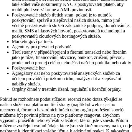
také sdílet vaše dokumenty KYC s poskytovateli plateb, aby
mohli plnit své zákonné a AML povinnosti.
Poskytovatelé služeb třetích stran, pokud je to nutné k
poskytování, správě a zlepšování našich služeb, mimo jiné
včetně poskytovatelů služeb zákaznické podpory, doručování e-
mailů, SMS a hlasových hovorů, poskytovatelů technologií a
poskytovatelů cloudových hostingových služeb.
Marketingoví partneři.
Agentury pro prevenci podvodů.
Třetí strany v případě/spojení s firemní transakcí nebo řízením,
jako je fúze, financování, akvizice, bankrot, zrušení, převod,
prodej nebo prodej celého nebo části našeho podniku nebo aktiv.
Poskytovatelé her.
Agregátory dat nebo poskytovatelé analytických služeb za
účelem provádění průzkumu trhu, analýzy dat a zlepšování
nabídky služeb.
Orgány činné v trestním řízení, regulační a licenční orgány.
Pokud se rozhodnete podat stížnost, recenzi nebo dotaz týkající se
našich služeb na platformu třetí strany (například web s casino
recenzemi, fórum o hazardních hrách nebo orgán pro řešení sporů),
můžeme být povinni přímo na tyto platformy reagovat, abychom
vyjasnili, prošetřili nebo vyřešili záležitost, kterou jste vznesli. Přitom
můžeme zveřejnit osobní údaje, které jsou striktně omezeny na to, co je
nezbytné k identifikaci vašeho účtu a k adekvátní reakci. K takovému