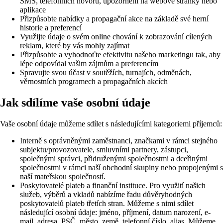
SMS, telefonních hovorů, upozornění na webové stránky nebo
aplikace
Přizpůsobte nabídky a propagační akce na základě své herní
historie a preferencí
Využijte údaje o svém online chování k zobrazování cílených
reklam, které by vás mohly zajímat
Přizpůsobte a vyhodnoťte efektivitu našeho marketingu tak, aby
lépe odpovídal vašim zájmům a preferencím
Spravujte svou účast v soutěžích, turnajích, odměnách,
věrnostních programech a propagačních akcích
Jak sdílíme vaše osobní údaje
Vaše osobní údaje můžeme sdílet s následujícími kategoriemi příjemců:
Interně s oprávněnými zaměstnanci, značkami v rámci stejného
subjektu/provozovatele, smluvními partnery, zástupci,
společnými správci, přidruženými společnostmi a dceřinými
společnostmi v rámci naší obchodní skupiny nebo propojenými s
naší mateřskou společností.
Poskytovatelé plateb a finanční instituce. Pro využití našich
služeb, výběrů a vkladů nabízíme řadu důvěryhodných
poskytovatelů plateb třetích stran. Můžeme s nimi sdílet
následující osobní údaje: jméno, příjmení, datum narození, e-
mail, adresa, PSČ, město, země, telefonní číslo, alias. Můžeme