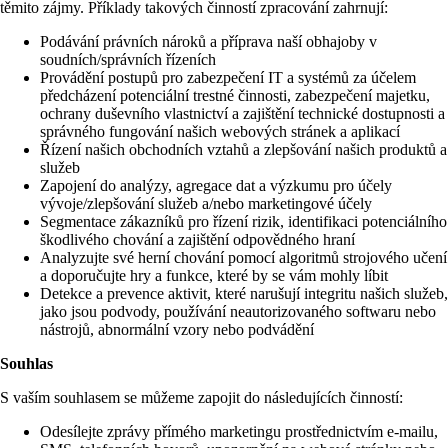
těmito zájmy. Příklady takových činností zpracování zahrnují:
Podávání právních nároků a příprava naší obhajoby v
soudních/správních řízeních
Provádění postupů pro zabezpečení IT a systémů za účelem
předcházení potenciální trestné činnosti, zabezpečení majetku,
ochrany duševního vlastnictví a zajištění technické dostupnosti a
správného fungování našich webových stránek a aplikací
Řízení našich obchodních vztahů a zlepšování našich produktů a
služeb
Zapojení do analýzy, agregace dat a výzkumu pro účely
vývoje/zlepšování služeb a/nebo marketingové účely
Segmentace zákazníků pro řízení rizik, identifikaci potenciálního
škodlivého chování a zajištění odpovědného hraní
Analyzujte své herní chování pomocí algoritmů strojového učení
a doporučujte hry a funkce, které by se vám mohly líbit
Detekce a prevence aktivit, které narušují integritu našich služeb,
jako jsou podvody, používání neautorizovaného softwaru nebo
nástrojů, abnormální vzory nebo podvádění
Souhlas
S vaším souhlasem se můžeme zapojit do následujících činností:
Odesílejte zprávy přímého marketingu prostřednictvím e-mailu,