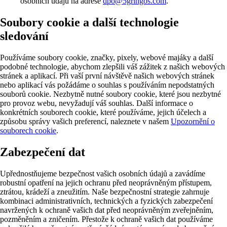
osobních údajů na adrese
dpo@5gringos.com
.
Soubory cookie a další technologie
sledování
Používáme soubory cookie, značky, pixely, webové majáky a další
podobné technologie, abychom zlepšili váš zážitek z našich webových
stránek a aplikací. Při vaší první návštěvě našich webových stránek
nebo aplikací vás požádáme o souhlas s používáním nepodstatných
souborů cookie. Nezbytně nutné soubory cookie, které jsou nezbytné
pro provoz webu, nevyžadují váš souhlas. Další informace o
konkrétních souborech cookie, které používáme, jejich účelech a
způsobu správy vašich preferencí, naleznete v našem
Upozornění o
souborech cookie
.
Zabezpečení dat
Upřednostňujeme bezpečnost vašich osobních údajů a zavádíme
robustní opatření na jejich ochranu před neoprávněným přístupem,
ztrátou, krádeží a zneužitím. Naše bezpečnostní strategie zahrnuje
kombinaci administrativních, technických a fyzických zabezpečení
navržených k ochraně vašich dat před neoprávněným zveřejněním,
pozměněním a zničením. Přestože k ochraně vašich dat používáme