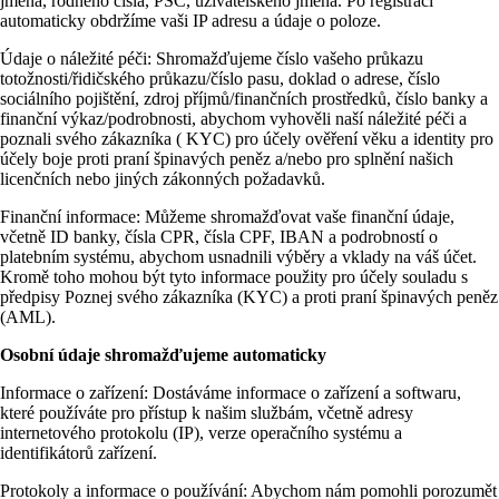
jména, rodného čísla, PSČ, uživatelského jména. Po registraci
automaticky obdržíme vaši IP adresu a údaje o poloze.
Údaje o náležité péči: Shromažďujeme číslo vašeho průkazu
totožnosti/řidičského průkazu/číslo pasu, doklad o adrese, číslo
sociálního pojištění, zdroj příjmů/finančních prostředků, číslo banky a
finanční výkaz/podrobnosti, abychom vyhověli naší náležité péči a
poznali svého zákazníka ( KYC) pro účely ověření věku a identity pro
účely boje proti praní špinavých peněz a/nebo pro splnění našich
licenčních nebo jiných zákonných požadavků.
Finanční informace: Můžeme shromažďovat vaše finanční údaje,
včetně ID banky, čísla CPR, čísla CPF, IBAN a podrobností o
platebním systému, abychom usnadnili výběry a vklady na váš účet.
Kromě toho mohou být tyto informace použity pro účely souladu s
předpisy Poznej svého zákazníka (KYC) a proti praní špinavých peněz
(AML).
Osobní údaje shromažďujeme automaticky
Informace o zařízení: Dostáváme informace o zařízení a softwaru,
které používáte pro přístup k našim službám, včetně adresy
internetového protokolu (IP), verze operačního systému a
identifikátorů zařízení.
Protokoly a informace o používání: Abychom nám pomohli porozumět