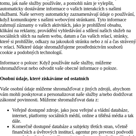
tomu, jak naše služby používáte, a pomohli nám je vylepšit,
automaticky dostáváme informace o vašich interakcích s našimi
službami. Naše servery automaticky zaznamenávají údaje o používání,
když komunikujete s našimi webovými stránkami. Tyto informace
zahrnují záznamy o vašich aktivitách, jako je prohlížení obsahu,
klikání na reklamy, provádění vyhledávání a sdílení našich služeb na
sociálních sítích na našem webu, datum a čas vašich relací, stránky,
které si prohlížíte, odkazy na jakoukoli stránku nebo z ní a čas strávený
v relaci. Některé údaje shromažďujeme prostřednictvím souborů
cookie a podobných technologií.
Informace o poloze: Když používáte naše služby, můžeme
shromažďovat nebo odvodit vaše obecné informace o poloze.
Osobní údaje, které získáváme od ostatních
Vaše osobní údaje můžeme shromažďovat z jiných zdrojů, abychom
vám mohli poskytovat a personalizovat naše služby a/nebo dodržovat
zákonné povinnosti. Můžeme shromažďovat data z:
Veřejně dostupné zdroje, jako jsou veřejné a vládní databáze,
internet, platformy sociálních médií, online a tištěná média a tak
dále.
Komerčně dostupné databáze a subjekty třetích stran, včetně
finančních a úvěrových institucí, agentur pro prevenci podvodů