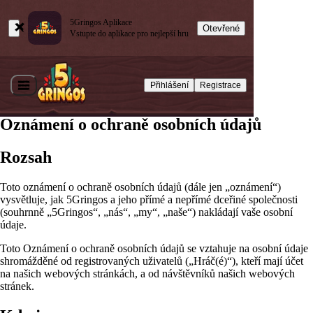
5Gringos Aplikace
Otevřené
Vstupte do aplikace pro nejlepší hru
Přihlášení
Registrace
Oznámení o ochraně osobních údajů
Rozsah
Toto oznámení o ochraně osobních údajů (dále jen „oznámení“)
vysvětluje, jak 5Gringos a jeho přímé a nepřímé dceřiné společnosti
(souhrnně „5Gringos“, „nás“, „my“, „naše“) nakládají vaše osobní
údaje.
Toto Oznámení o ochraně osobních údajů se vztahuje na osobní údaje
shromážděné od registrovaných uživatelů („Hráč(é)“), kteří mají účet
na našich webových stránkách, a od návštěvníků našich webových
stránek.