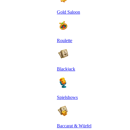
Gold Saloon
Roulette
Blackjack
Spielshows
Baccarat & Würfel