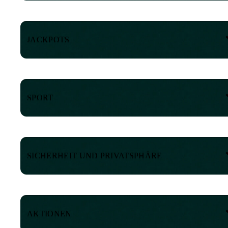
JACKPOTS
SPORT
SICHERHEIT UND PRIVATSPHÄRE
AKTIONEN