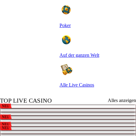
Poker
Auf der ganzen Welt
Alle Live Casinos
TOP LIVE CASINO
Alles anzeigen
NEU
NEU
NEU
NEU