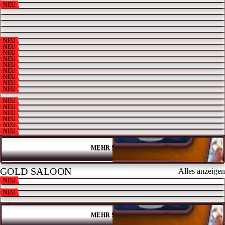
NEU
NEU
NEU
NEU
NEU
NEU
NEU
NEU
NEU
NEU
NEU
NEU
NEU
NEU
NEU
NEU
MEHR SPIELE
GOLD SALOON
Alles anzeigen
NEU
NEU
MEHR SPIELE