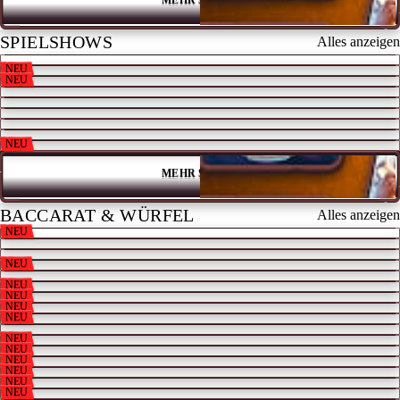
SPIELSHOWS
Alles anzeigen
NEU
NEU
NEU
MEHR SPIELE
BACCARAT & WÜRFEL
Alles anzeigen
NEU
NEU
NEU
NEU
NEU
NEU
NEU
NEU
NEU
NEU
NEU
NEU