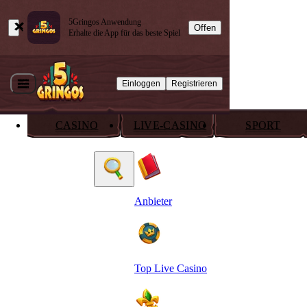
5Gringos Anwendung
Offen
Erhalte die App für das beste Spiel
Einloggen
Registrieren
CASINO
LIVE-CASINO
SPORT
Anbieter
Top Live Casino