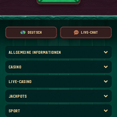
DEUTSCH
LIVE-CHAT
ALLGEMEINE INFORMATIONEN
CASINO
LIVE-CASINO
JACKPOTS
SPORT