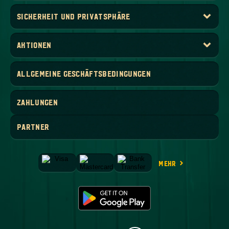
SICHERHEIT UND PRIVATSPHÄRE
AKTIONEN
ALLGEMEINE GESCHÄFTSBEDINGUNGEN
ZAHLUNGEN
PARTNER
MEHR