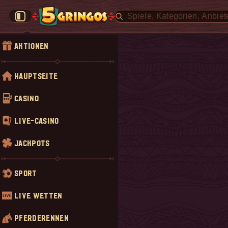
Spiele, Kategorien, Anbiet
AKTIONEN
HAUPTSEITE
CASINO
LIVE-CASINO
JACKPOTS
SPORT
LIVE WETTEN
PFERDERENNEN