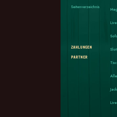
Seitenverzeichnis
Meg
Live
Sofo
ZAHLUNGEN
Slot
PARTNER
Tisc
Alle
Jac
Liv