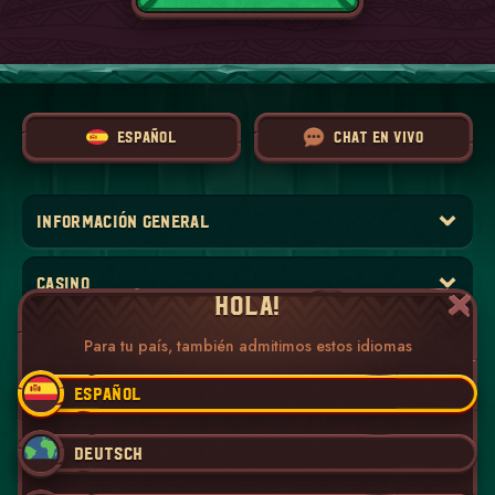
ESPAÑOL
CHAT EN VIVO
INFORMACIÓN GENERAL
CASINO
HOLA!
CASINO EN VIVO
Para tu país, también admitimos estos idiomas
ESPAÑOL
JACKPOTS
DEUTSCH
DEPORTES