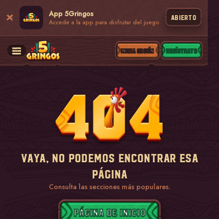
App 5Gringos
ABIERTO
Accede a la app para disfrutar del juego
INICIA SESIÓN
REGÍSTRATE
VAYA, NO PODEMOS ENCONTRAR ESA
PÁGINA
Consulta las secciones más populares.
PÁGINA DE INICIO