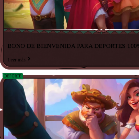
BONO DE BIENVENIDA PARA DEPORTES
10
Leer más
DEPORTE