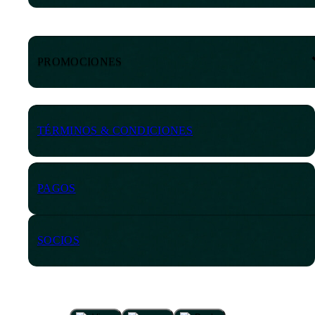
PROMOCIONES
TÉRMINOS & CONDICIONES
PAGOS
SOCIOS