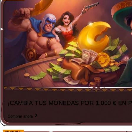
¡CAMBIA TUS MONEDAS POR 1.000 € EN 
Comprar ahora