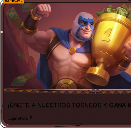
ESPECIAL
¡ÚNETE A NUESTROS TORNEOS Y GANA 6.
Jugar ahora