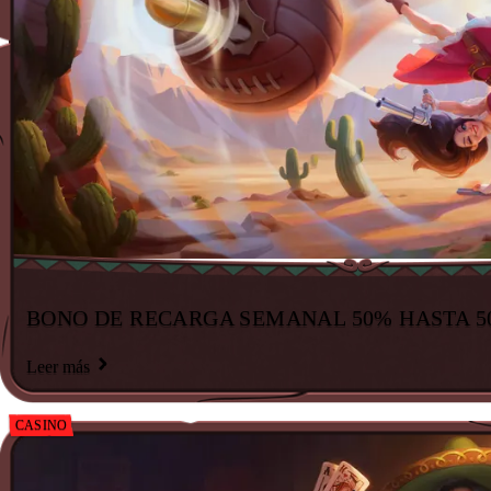
BONO DE RECARGA SEMANAL
50%
HASTA
5
Leer más
CASINO