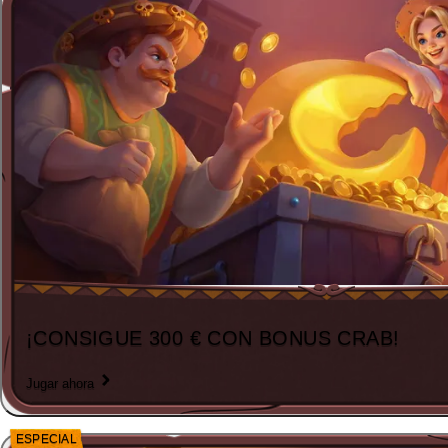
¡CONSIGUE 300 € CON BONUS CRAB!
Jugar ahora
ESPECIAL