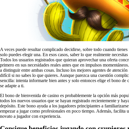
A veces puede resultar complicado decidirse, sobre todo cuando tiene
solo puedes elegir una. En esos casos, saber lo que realmente necesitas 
Todos los usuarios registrados que quieran aprovechar una oferta concr
primero en sus necesidades reales antes que en impulsos momentáneos.
a distinguir entre ambas cosas. Incluso los mejores agentes de atención a
difícil si no sabes lo que quieres. Aunque parezca una cuestión complic
sencilla: intenta informarte bien antes y solo entonces elige el bono de
se adapte a ti.
El bono de bienvenida de casino es probablemente la opción más popula
todos los nuevos usuarios que se hayan registrado recientemente y haya
depósito. Este bono ayuda a los jugadores principiantes a familiarizarse
empezar a jugar como profesionales en poco tiempo. Además, facilita un
novato a jugador con experiencia.
Consigue beneficios jugando con crupieres 