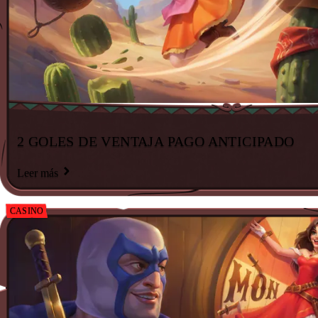
2 GOLES DE VENTAJA
PAGO ANTICIPADO
Leer más
CASINO