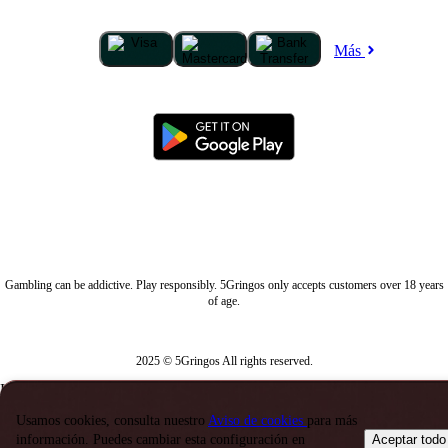
Más
Gambling can be addictive. Play responsibly. 5Gringos only accepts customers over 18 years
of age.
2025 © 5Gringos All rights reserved.
Hola!
Usamos cookies, consulta nuestro
Aviso de cookies
para más
Para tu país, también admitimos estos idiomas
información. Puedes cambiar esta configuración en
Aceptar todo