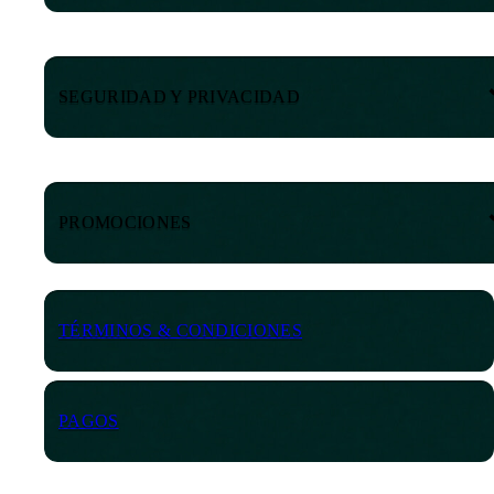
SEGURIDAD Y PRIVACIDAD
PROMOCIONES
TÉRMINOS & CONDICIONES
PAGOS