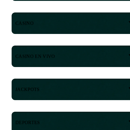
CASINO
CASINO EN VIVO
JACKPOTS
DEPORTES