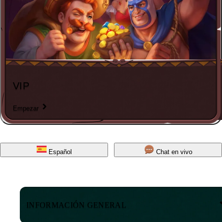
VIP
Empezar
Español
Chat en vivo
INFORMACIÓN GENERAL