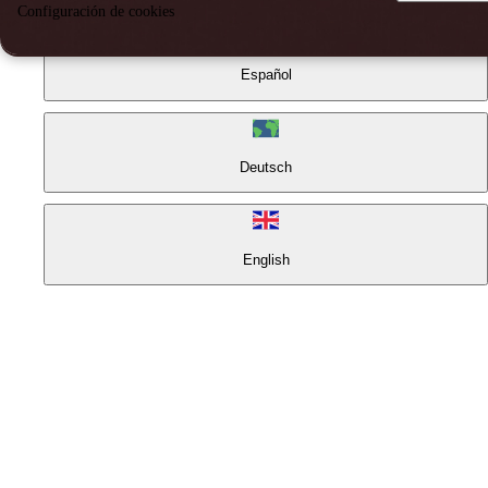
Configuración de cookies
Español
Deutsch
English