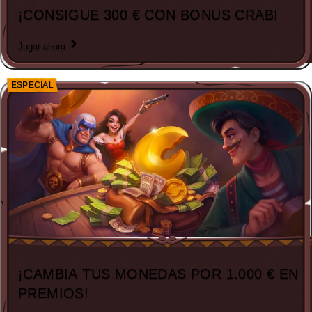
¡CONSIGUE 300 € CON BONUS CRAB!
Jugar ahora
ESPECIAL
¡CAMBIA TUS MONEDAS POR 1.000 € EN
PREMIOS!