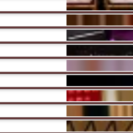
Jouer
Jouer
Jouer
Jouer
Jouer
Jouer
Jouer
Jouer
Jouer