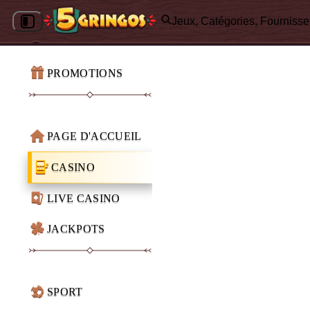
Jeux, Catégories, Fournisse
PROMOTIONS
PAGE D'ACCUEIL
CASINO
LIVE CASINO
JACKPOTS
SPORT