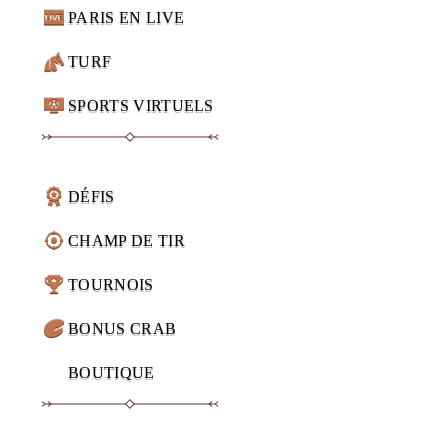
PARIS EN LIVE
TURF
SPORTS VIRTUELS
DÉFIS
CHAMP DE TIR
TOURNOIS
BONUS CRAB
BOUTIQUE