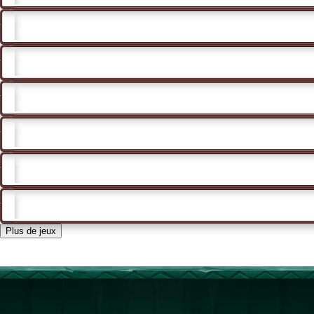
Plus de jeux