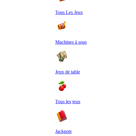
Tous Les Jeux
Machines à sous
Jeux de table
Tous les jeux
Jackpots