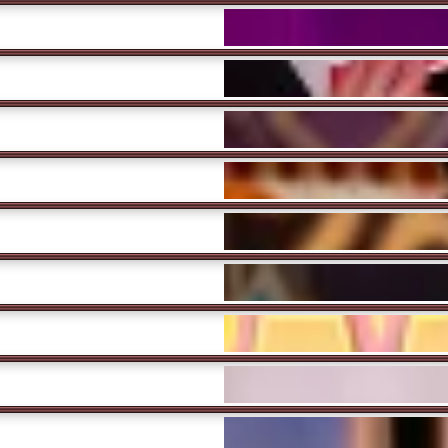
Jouer
Jouer
Jouer
Jouer
Jouer
Jouer
Jouer
Jouer
Jouer