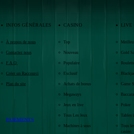
INFOS GÉNÉRALES
CASINO
LIVE
À propos de nous
Top
Meilleu
Contactez nous
Nouveau
Gold S
F.A.Q.
Populaire
Roulett
Créer un Raccourci
Exclusif
Blackja
Plan du site
Achats de bonus
Game 
Megaways
Baccara
Jeux en live
Poker
Tous Les Jeux
Tables 
PAIEMENTS
Machines à sous
Tous le
casino