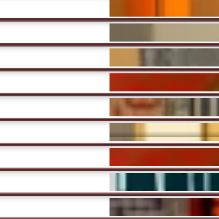
Spill
Spill
Spill
Spill
Spill
Spill
Spill
Spill
Spill