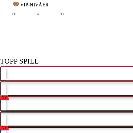
VIP-NIVÅER
TOPP SPILL
NY
NY