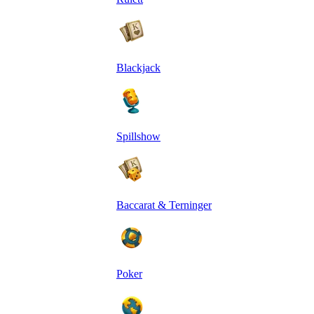
Blackjack
Spillshow
Baccarat & Terninger
Poker