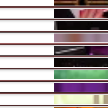
Spill
Spill
Spill
Spill
Spill
Spill
Spill
Spill
Spill