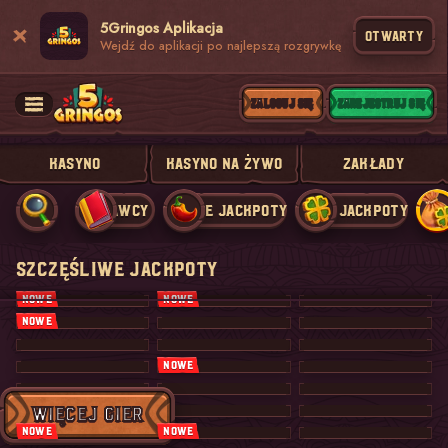
5Gringos Aplikacja
OTWARTY
Wejdź do aplikacji po najlepszą rozgrywkę
ZALOGUJ SIĘ
ZAREJESTRUJ SIĘ
KASYNO
KASYNO NA ŻYWO
ZAKŁADY
DOSTAWCY
GORĄCE JACKPOTY
NOWE JACKPOTY
SZC
SZCZĘŚLIWE JACKPOTY
NOWE
NOWE
NOWE
NOWE
WIĘCEJ GIER
NOWE
NOWE