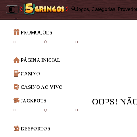
Jogos, Categorias, Provedo
PROMOÇÕES
PÁGINA INICIAL
CASINO
CASINO AO VIVO
OOPS! NÃ
JACKPOTS
DESPORTOS